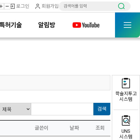
로그인
회원가입
특허기술
알림방
학술지투고
시스템
글쓴이
날짜
조회
UNS
시스템