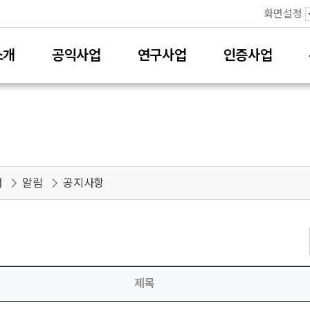
화면설정
소개
공익사업
연구사업
인증사업
서
알림
공지사항
제목