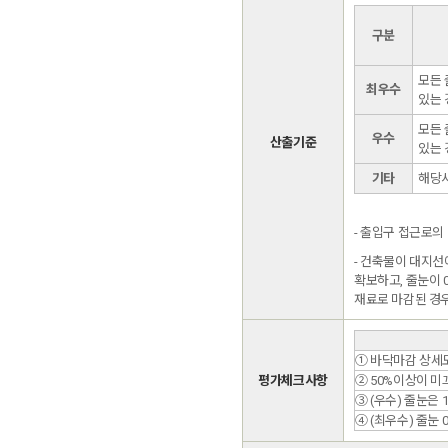
구분
모든 
최우수
있는 
모든 
우수
산출기준
있는 
기타
해당
- 출입구 접근로의
- 건축물이 대지
확보하고, 줄눈이 
재료로 마감된 경
① 바닥마감 상세
평가체크사항
② 50%이상이 미끄
③ (우수) 줄눈은 
④ (최우수) 줄눈 