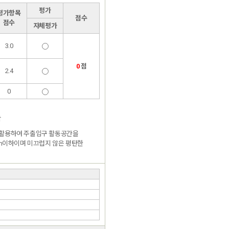
평가
평가항목
점수
점수
자체평가
3.0
0
점
2.4
0
함
을 활용하여 주출입구 활동공간을
cm이하이며 미끄럽지 않은 평탄한