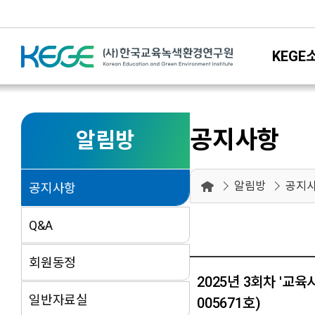
KEGE
공지사항
알림방
알림방
공지
공지사항
Q&A
회원동정
2025년 3회차 '교
일반자료실
005671호)